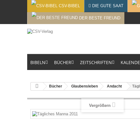
CSV-BIBEL
DIE GUTE SAAT
DER BESTE FREUND
BIBELN
BÜCHER
ZEITSCHRIFTEN
KALEND
Bücher
Glaubensleben
Andacht
Täg
Vergrößern