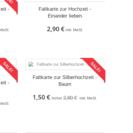
eit -
Faltkarte zur Hochzeit -
Einander lieben
2,90 €
 MwSt.
inkl. MwSt.
Auf Lager
SALE!
SALE!
Faltkarte zur Silberhochzeit -
eit -
Baum
1,50 €
2,80 €
Vorher
inkl. MwSt.
 MwSt.
Auf Lager