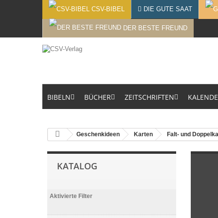
CSV-BIBEL
DIE GUTE SAAT
DER BESTE FREUND
BIBELN
BÜCHER
ZEITSCHRIFTEN
KALEND
Geschenkideen
Karten
Falt- und Doppelk
KATALOG
Aktivierte Filter