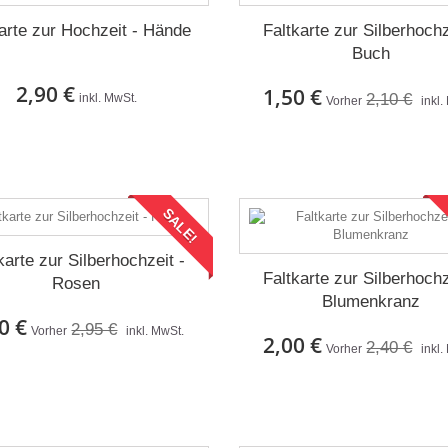
arte zur Hochzeit - Hände
Faltkarte zur Silberhochz
Buch
2,90 €
1,50 €
2,10 €
inkl. MwSt.
Vorher
inkl.
Auf Lager
Auf Lager
SALE!
karte zur Silberhochzeit -
Faltkarte zur Silberhochz
Rosen
Blumenkranz
0 €
2,95 €
Vorher
inkl. MwSt.
2,00 €
2,40 €
Vorher
inkl.
Auf Lager
Auf Lager