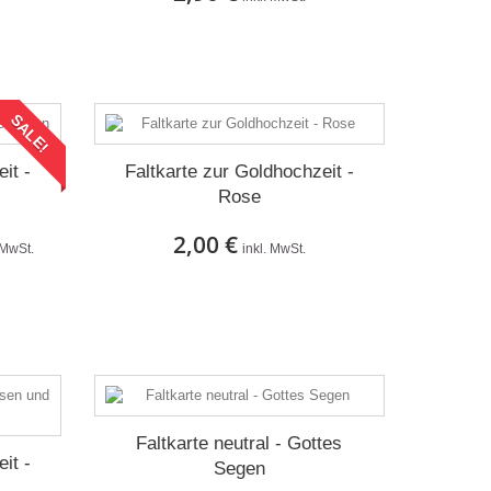
Auf Lager
SALE!
it -
Faltkarte zur Goldhochzeit -
Rose
2,00 €
 MwSt.
inkl. MwSt.
Auf Lager
Faltkarte neutral - Gottes
it -
Segen