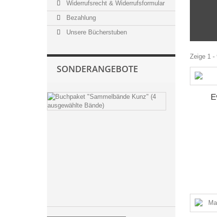
Widerrufsrecht & Widerrufsformular
Bezahlung
Unsere Bücherstuben
Zeige 1 - 
SONDERANGEBOTE
Buchpaket
E
"Erzählunge
Kunz"
(4
ausgewählte
Bände)
19,90 €
39,60
€
inkl.
MwSt.