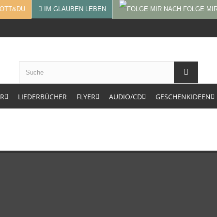
OTT&DU
IM GLAUBEN LEBEN
FOLGE MI
ER
LIEDERBÜCHER
FLYER
AUDIO/CD
GESCHENKIDEEN