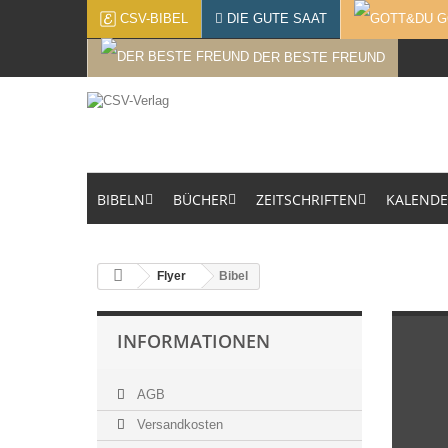
CSV-BIBEL
DIE GUTE SAAT
G
DER BESTE FREUND
BIBELN
BÜCHER
ZEITSCHRIFTEN
KALEND
Flyer
Bibel
INFORMATIONEN
AGB
Versandkosten