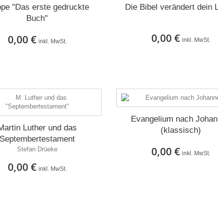
pe "Das erste gedruckte
Die Bibel verändert dein 
Buch"
0,00 €
0,00 €
inkl. MwSt.
inkl. MwSt.
Auf Lager
Auf Lager
Evangelium nach Joha
Martin Luther und das
(klassisch)
Septembertestament
0,00 €
Stefan Drüeke
inkl. MwSt.
0,00 €
inkl. MwSt.
Auf Lager
Auf Lager