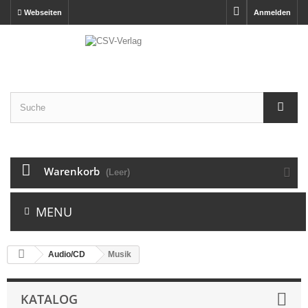
Webseiten
Anmelden
Warenkorb
(Leer)
MENU
Audio/CD
Musik
KATALOG