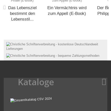
Das Lebensziel
Ein Vermächtnis wird
Der Bri
bestimmt den
zum Appell (E-Book)
Philipp
Lebensstil...
Kataloge