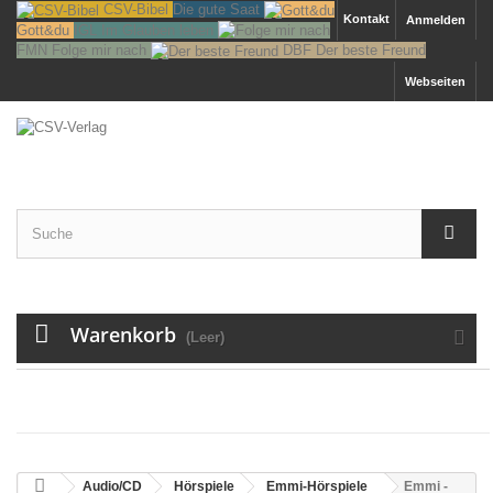
CSV-Bibel
Die gute Saat
Kontakt
Anmelden
Gott&du
IGL
Im Glauben leben
FMN
Folge mir nach
DBF
Der beste Freund
Webseiten
Warenkorb
(Leer)
MENU
Audio/CD
Hörspiele
Emmi-Hörspiele
Emmi -