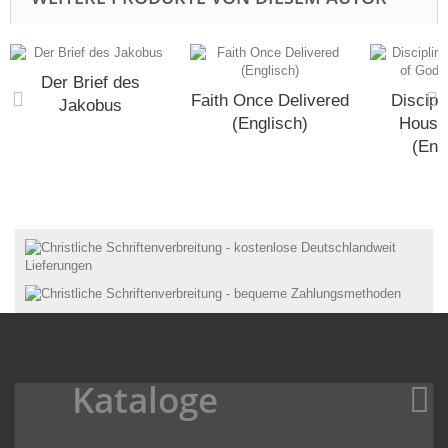
Der Brief des
Faith Once Delivered
Discipli
Jakobus
(Englisch)
House
(Eng
Kataloge