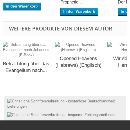
Prophetic...
Der Bri
In den Warenkorb
In den Warenkorb
In d
WEITERE PRODUKTE VON DIESEM AUTOR
Opened Heavens
Wir sah
Betrachtung über das
(Hebrews) (Englisch)
Herrl
Evangelium nach...