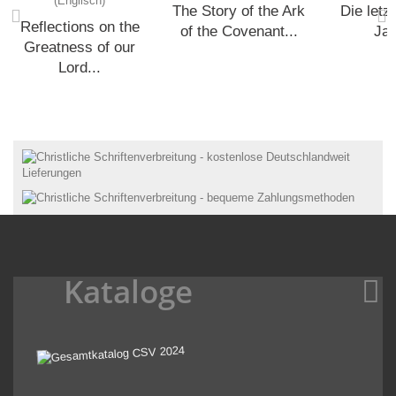
The Story of the Ark
Die letz
Reflections on the
of the Covenant...
Ja
Greatness of our
Lord...
Kataloge