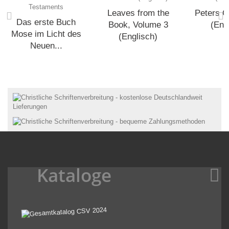
Leaves from the
Peters C
Das erste Buch
Book, Volume 3
(Eng
Mose im Licht des
(Englisch)
Neuen...
Kataloge