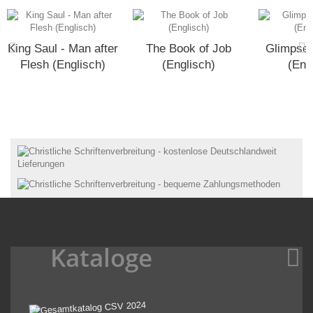
King Saul - Man after
The Book of Job
Glimpses
Flesh (Englisch)
(Englisch)
(Eng
Kataloge