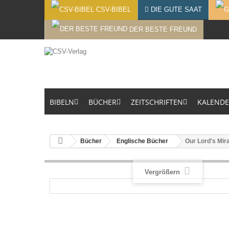
CSV-BIBEL
DIE GUTE SAAT
DER BESTE FREUND
BIBELN
BÜCHER
ZEITSCHRIFTEN
KALEND
Bücher
Englische Bücher
Our Lord's Mir
Vergrößern