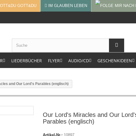
GOTT&DU
IM GLAUBEN LEBEN
ER
LIEDERBÜCHER
FLYER
AUDIO/CD
GESCHENKIDEEN
acles and Our Lord's Parables (englisch)
Our Lord's Miracles and Our Lord'
Parables (englisch)
Artikel-Nr.:
10897