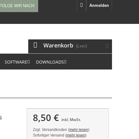
Anmelden
FOLGE MIR NACH
Warenkorb
(Leer)
SOFTWARE
DOWNLOADS
8,50 €
s
inkl. MwSt.
Zzgl. Versandkosten (
mehr lesen
)
Sofortiger Versand (
mehr lesen
)