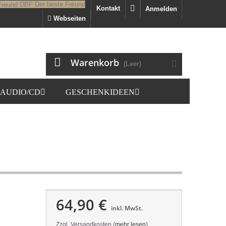
DBF
Der beste Freund
Kontakt
Anmelden
Webseiten
Warenkorb
(Leer)
AUDIO/CD
GESCHENKIDEEN
64,90 €
inkl. MwSt.
Zzgl. Versandkosten (
mehr lesen
)