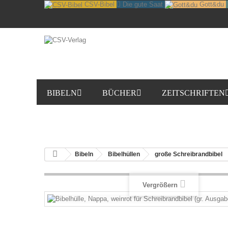
CSV-Bibel
Die gute Saat
Gott&du
BIBELN
BÜCHER
ZEITSCHRIFTEN
SOFTWARE
DOWNLOADS
Bibeln
Bibelhüllen
große Schreibrandbibel
Vergrößern