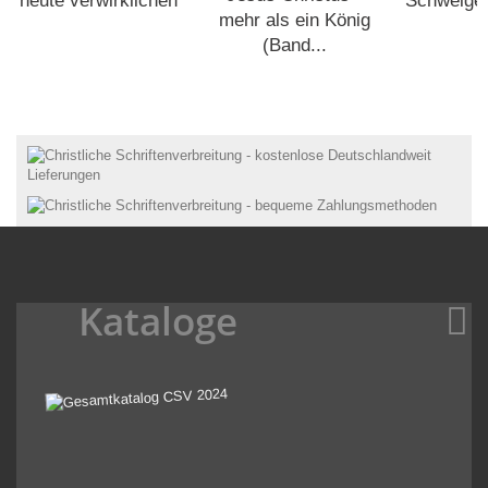
heute verwirklichen
Schweigens
mehr als ein König
(Band...
Kataloge