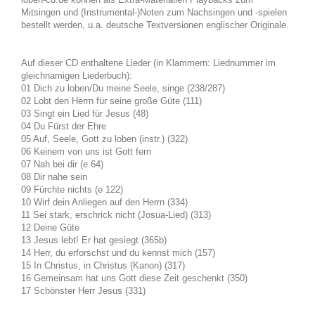
Mitsingen und (Instrumental-)Noten zum Nachsingen und -spielen
bestellt werden, u.a. deutsche Textversionen englischer Originale.
Auf dieser CD enthaltene Lieder (in Klammern: Liednummer im
gleichnamigen Liederbuch):
01 Dich zu loben/Du meine Seele, singe (238/287)
02 Lobt den Herrn für seine große Güte (111)
03 Singt ein Lied für Jesus (48)
04 Du Fürst der Ehre
05 Auf, Seele, Gott zu loben (instr.) (322)
06 Keinem von uns ist Gott fern
07 Nah bei dir (e 64)
08 Dir nahe sein
09 Fürchte nichts (e 122)
10 Wirf dein Anliegen auf den Herrn (334)
11 Sei stark, erschrick nicht (Josua-Lied) (313)
12 Deine Güte
13 Jesus lebt! Er hat gesiegt (365b)
14 Herr, du erforschst und du kennst mich (157)
15 In Christus, in Christus (Kanon) (317)
16 Gemeinsam hat uns Gott diese Zeit geschenkt (350)
17 Schönster Herr Jesus (331)