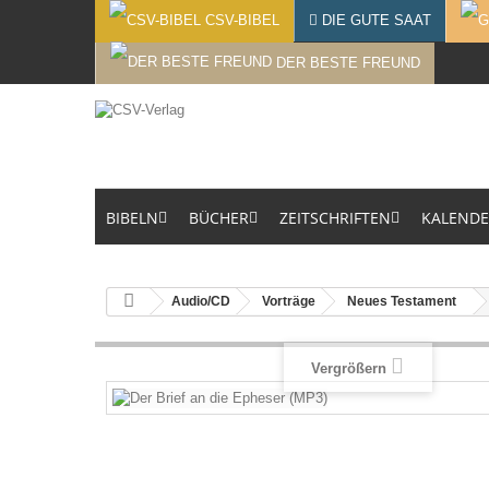
CSV-BIBEL
DIE GUTE SAAT
DER BESTE FREUND
BIBELN
BÜCHER
ZEITSCHRIFTEN
KALEND
Audio/CD
Vorträge
Neues Testament
Vergrößern