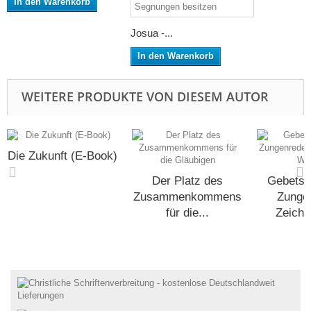
In den Warenkorb
Josua -...
In den Warenkorb
WEITERE PRODUKTE VON DIESEM AUTOR
Die Zukunft (E-Book)
Der Platz des
Gebetsh
Zusammenkommens
Zunge
für die...
Zeiche