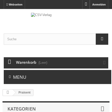
Webseiten
Anmelden
Warenkorb
(Leer)
MENU
Praisent
KATEGORIEN