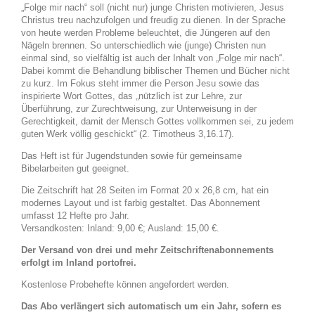
„Folge mir nach“ soll (nicht nur) junge Christen motivieren, Jesus
Christus treu nachzufolgen und freudig zu dienen. In der Sprache
von heute werden Probleme beleuchtet, die Jüngeren auf den
Nägeln brennen. So unterschiedlich wie (junge) Christen nun
einmal sind, so vielfältig ist auch der Inhalt von „Folge mir nach“.
Dabei kommt die Behandlung biblischer Themen und Bücher nicht
zu kurz. Im Fokus steht immer die Person Jesu sowie das
inspirierte Wort Gottes, das „nützlich ist zur Lehre, zur
Überführung, zur Zurechtweisung, zur Unterweisung in der
Gerechtigkeit, damit der Mensch Gottes vollkommen sei, zu jedem
guten Werk völlig geschickt“ (2. Timotheus 3,16.17).
Das Heft ist für Jugendstunden sowie für gemeinsame
Bibelarbeiten gut geeignet.
Die Zeitschrift hat 28 Seiten im Format 20 x 26,8 cm, hat ein
modernes Layout und ist farbig gestaltet. Das Abonnement
umfasst 12 Hefte pro Jahr.
Versandkosten: Inland: 9,00 €; Ausland: 15,00 €.
Der Versand von drei und mehr Zeitschriftenabonnements
erfolgt im Inland portofrei.
Kostenlose Probehefte können angefordert werden.
Das Abo verlängert sich automatisch um ein Jahr, sofern es