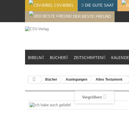
CSV-BIBEL
DIE GUTE SAAT
DER BESTE FREUND
BIBELN
BÜCHER
ZEITSCHRIFTEN
KALEND
Bücher
Auslegungen
Altes Testament
Vergrößern