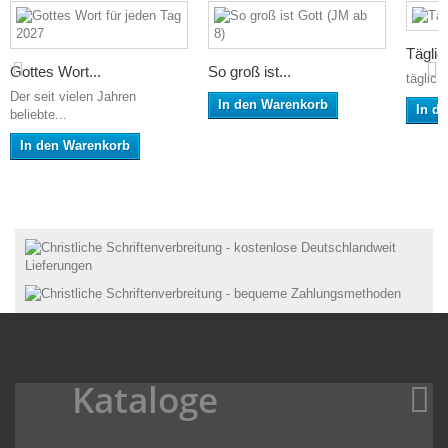
Täglic
Gottes Wort...
So groß ist...
täglich
Der seit vielen Jahren
In den Warenkorb
In d
beliebte...
In den Warenkorb
Kataloge