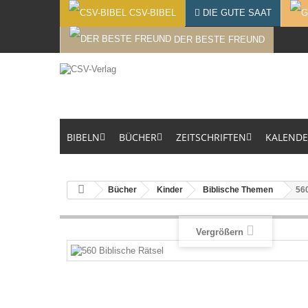
CSV-BIBEL
DIE GUTE SAAT
DER BESTE FREUND
BIBELN
BÜCHER
ZEITSCHRIFTEN
KALEND
Bücher
Kinder
Biblische Themen
560
Vergrößern