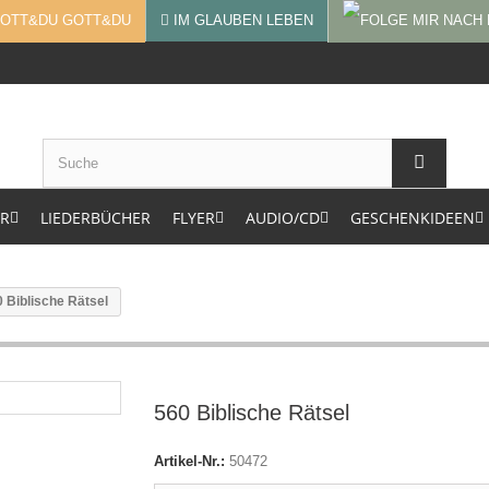
GOTT&DU
IM GLAUBEN LEBEN
ER
LIEDERBÜCHER
FLYER
AUDIO/CD
GESCHENKIDEEN
 Biblische Rätsel
560 Biblische Rätsel
Artikel-Nr.:
50472