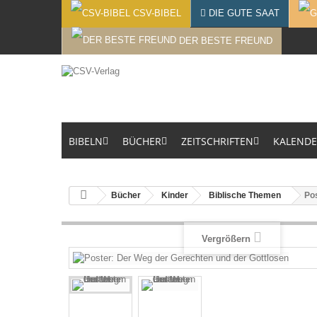
CSV-BIBEL
DIE GUTE SAAT
DER BESTE FREUND
BIBELN
BÜCHER
ZEITSCHRIFTEN
KALEND
Bücher
Kinder
Biblische Themen
Po
Vergrößern