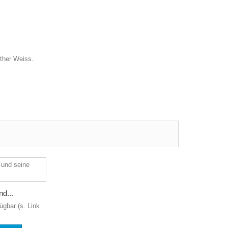
ther Weiss.
d...
ügbar (s. Link