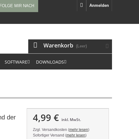
Anmelden
FOLGE MIR NACH
Warenkorb
(Leer)
SOFTWARE
DOWNLOADS
4,99 €
nd der
inkl. MwSt.
Zzgl. Versandkosten (
mehr lesen
)
Sofortiger Versand (
mehr lesen
)