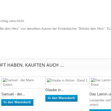
schlag verschickt.
le dein Herz" von derselben Autorin der Kinderbücher "Behüte dein Herz", Es
FT HABEN, KAUFTEN AUCH ...
Glaube in...
Samuel - der...
Das Lamm un
In den Warenkorb
Leseprobe verf
In den Warenkorb
unten)