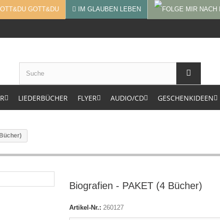
GOTT&DU
IM GLAUBEN LEBEN
ER
LIEDERBÜCHER
FLYER
AUDIO/CD
GESCHENKIDEEN
 Bücher)
Biografien - PAKET (4 Bücher)
Artikel-Nr.:
260127