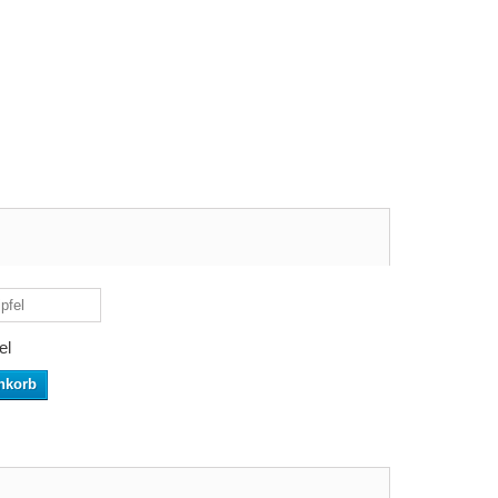
el
nkorb