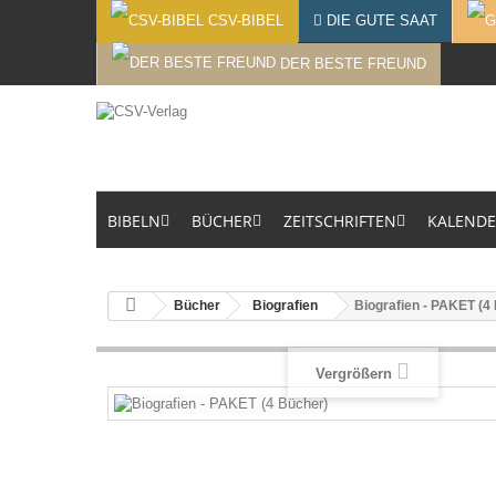
CSV-BIBEL
DIE GUTE SAAT
DER BESTE FREUND
BIBELN
BÜCHER
ZEITSCHRIFTEN
KALEND
Bücher
Biografien
Biografien - PAKET (4
Vergrößern