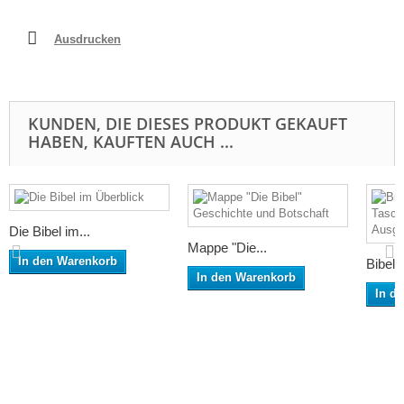
Ausdrucken
KUNDEN, DIE DIESES PRODUKT GEKAUFT
HABEN, KAUFTEN AUCH ...
Die Bibel im...
Mappe "Die...
In den Warenkorb
Bibelhü
In den Warenkorb
In d