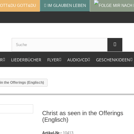
GOTT&DU
IM GLAUBEN LEBEN
ER
LIEDERBÜCHER
FLYER
AUDIO/CD
GESCHENKIDEEN
in the Offerings (Englisch)
Christ as seen in the Offerings
(Englisch)
Artikel-Nr.:
10413