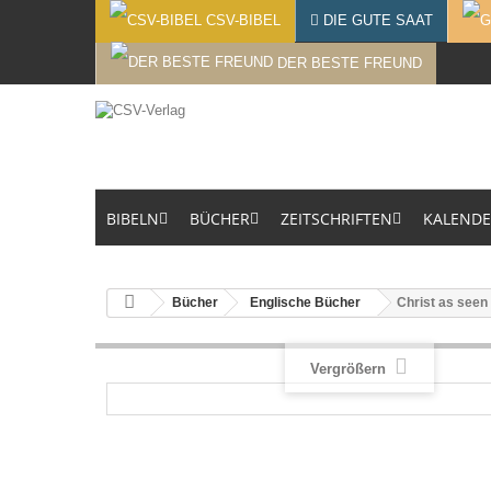
CSV-BIBEL
DIE GUTE SAAT
DER BESTE FREUND
BIBELN
BÜCHER
ZEITSCHRIFTEN
KALEND
Bücher
Englische Bücher
Christ as seen 
Vergrößern