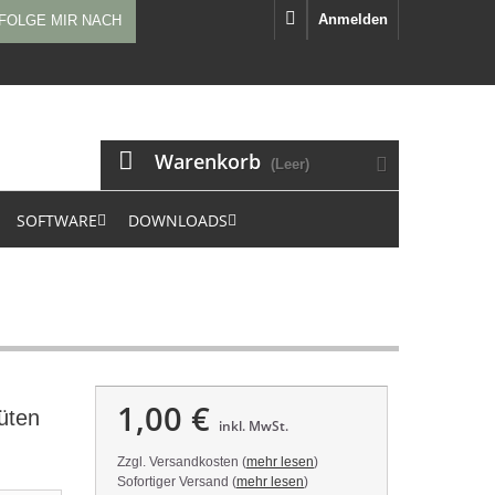
Anmelden
FOLGE MIR NACH
Warenkorb
(Leer)
SOFTWARE
DOWNLOADS
1,00 €
üten
inkl. MwSt.
Zzgl. Versandkosten (
mehr lesen
)
Sofortiger Versand (
mehr lesen
)