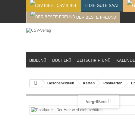
CSV-BIBEL
DIE GUTE SAAT
DER BESTE FREUND
BIBELN
BÜCHER
ZEITSCHRIFTEN
KALEND
Geschenkideen
Karten
Postkarten
E
Vergrößern