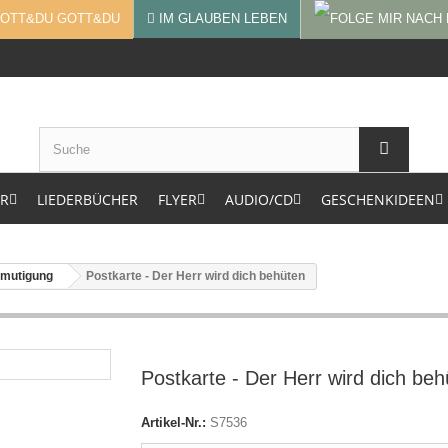
GOTT&DU
IM GLAUBEN LEBEN
ER
LIEDERBÜCHER
FLYER
AUDIO/CD
GESCHENKIDEEN
rmutigung
Postkarte - Der Herr wird dich behüten
Postkarte - Der Herr wird dich beh
Artikel-Nr.:
S7536