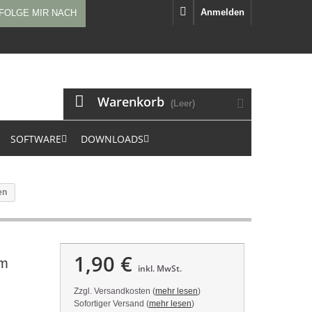
Anmelden
FOLGE MIR NACH
Warenkorb
(Leer)
SOFTWARE
DOWNLOADS
en
1,90 €
im
inkl. MwSt.
Zzgl. Versandkosten (
mehr lesen
)
Sofortiger Versand (
mehr lesen
)