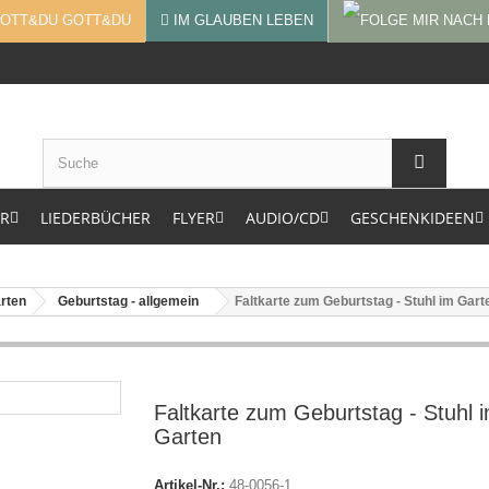
GOTT&DU
IM GLAUBEN LEBEN
ER
LIEDERBÜCHER
FLYER
AUDIO/CD
GESCHENKIDEEN
arten
Geburtstag - allgemein
Faltkarte zum Geburtstag - Stuhl im Gart
Faltkarte zum Geburtstag - Stuhl 
Garten
Artikel-Nr.:
48-0056-1