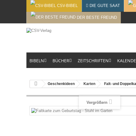
CSV-BIBEL
DIE GUTE SAAT
DER BESTE FREUND
BIBELN
BÜCHER
ZEITSCHRIFTEN
KALEND
Geschenkideen
Karten
Falt- und Doppelk
Vergrößern