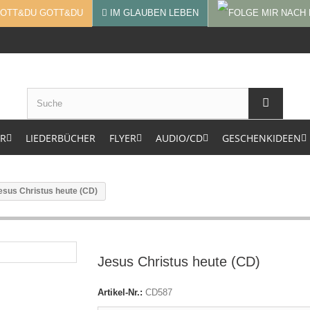
GOTT&DU
IM GLAUBEN LEBEN
ER
LIEDERBÜCHER
FLYER
AUDIO/CD
GESCHENKIDEEN
esus Christus heute (CD)
Jesus Christus heute (CD)
Artikel-Nr.:
CD587