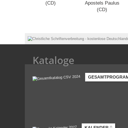
(CD)
Apostels Paulus
(CD)
Kataloge
GESAMTPROGRA
KALENDER