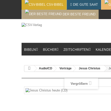
CSV-BIBEL
DIE GUTE SAAT
DER BESTE FREUND
BIBELN
BÜCHER
ZEITSCHRIFTEN
KALEND
Audio/CD
Vorträge
Jesus Christus
J
Vergrößern