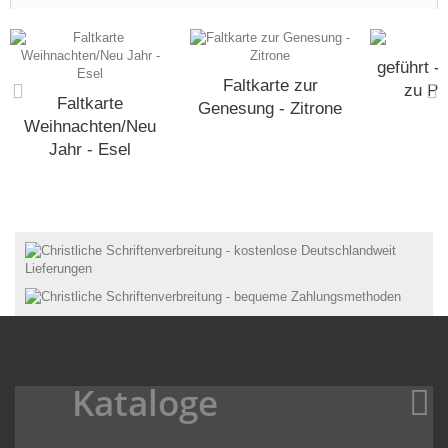
geführt -
Faltkarte zur
zu Ps
Faltkarte
Genesung - Zitrone
Weihnachten/Neu
Jahr - Esel
Kataloge