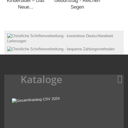
Kinderbibel – Das
Geburtstag - Reichen
Neue...
Segen
Kataloge