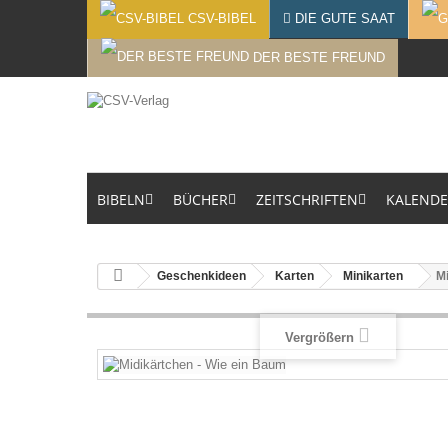
CSV-BIBEL
DIE GUTE SAAT
DER BESTE FREUND
BIBELN
BÜCHER
ZEITSCHRIFTEN
KALEND
Geschenkideen
Karten
Minikarten
Mi
Vergrößern