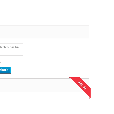
.
nkorb
SALE!