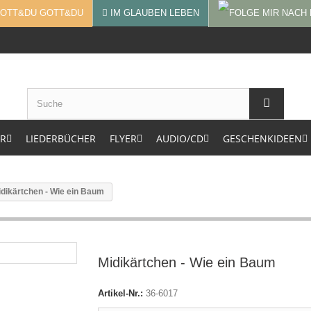
GOTT&DU
IM GLAUBEN LEBEN
ER
LIEDERBÜCHER
FLYER
AUDIO/CD
GESCHENKIDEEN
dikärtchen - Wie ein Baum
Midikärtchen - Wie ein Baum
Artikel-Nr.:
36-6017