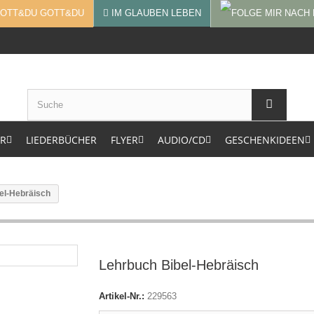
GOTT&DU
IM GLAUBEN LEBEN
ER
LIEDERBÜCHER
FLYER
AUDIO/CD
GESCHENKIDEEN
el-Hebräisch
Lehrbuch Bibel-Hebräisch
Artikel-Nr.:
229563