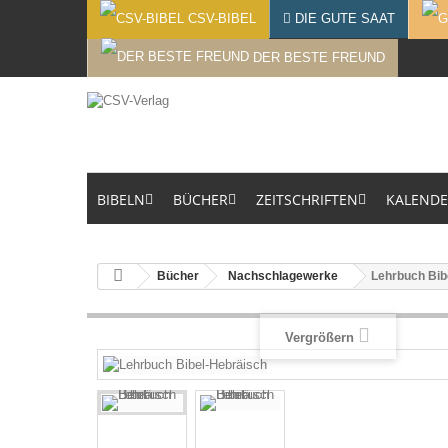
CSV-BIBEL
DIE GUTE SAAT
DER BESTE FREUND
BIBELN
BÜCHER
ZEITSCHRIFTEN
KALEND
Bücher
Nachschlagewerke
Lehrbuch Bib
Vergrößern