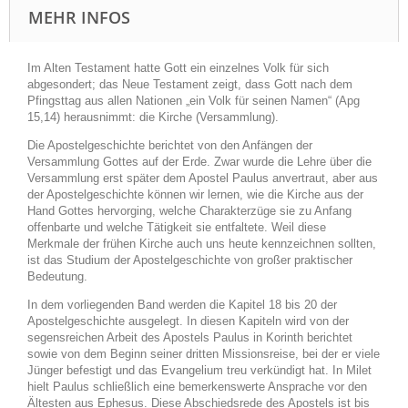
MEHR INFOS
Im Alten Testament hatte Gott ein einzelnes Volk für sich
abgesondert; das Neue Testament zeigt, dass Gott nach dem
Pfingsttag aus allen Nationen „ein Volk für seinen Namen“ (Apg
15,14) herausnimmt: die Kirche (Versammlung).
Die Apostelgeschichte berichtet von den Anfängen der
Versammlung Gottes auf der Erde. Zwar wurde die Lehre über die
Versammlung erst später dem Apostel Paulus anvertraut, aber aus
der Apostelgeschichte können wir lernen, wie die Kirche aus der
Hand Gottes hervorging, welche Charakterzüge sie zu Anfang
offenbarte und welche Tätigkeit sie entfaltete. Weil diese
Merkmale der frühen Kirche auch uns heute kennzeichnen sollten,
ist das Studium der Apostelgeschichte von großer praktischer
Bedeutung.
In dem vorliegenden Band werden die Kapitel 18 bis 20 der
Apostelgeschichte ausgelegt. In diesen Kapiteln wird von der
segensreichen Arbeit des Apostels Paulus in Korinth berichtet
sowie von dem Beginn seiner dritten Missionsreise, bei der er viele
Jünger befestigt und das Evangelium treu verkündigt hat. In Milet
hielt Paulus schließlich eine bemerkenswerte Ansprache vor den
Ältesten aus Ephesus. Diese Abschiedsrede des Apostels ist bis