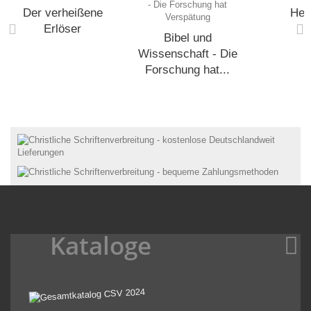
Der verheißene
Hes
Erlöser
Bibel und
Wissenschaft - Die
Forschung hat...
Kataloge