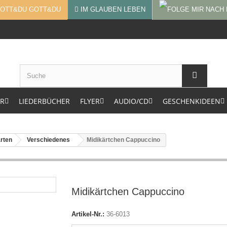
GOTT&DU
IM GLAUBEN LEBEN
ER
LIEDERBÜCHER
FLYER
AUDIO/CD
GESCHENKIDEEN
arten
Verschiedenes
Midikärtchen Cappuccino
Midikärtchen Cappuccino
Artikel-Nr.:
36-6013