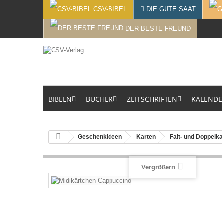
CSV-BIBEL
DIE GUTE SAAT
DER BESTE FREUND
BIBELN
BÜCHER
ZEITSCHRIFTEN
KALEND
Geschenkideen
Karten
Falt- und Doppelk
Vergrößern