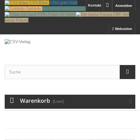
CSV-Bibel
Die gute Saat
Kontakt
Anmelden
Gott&du
IGL
Im Glauben leben
FMN
Folge mir nach
DBF
Der
beste Freund
Webseiten
Warenkorb
(Leer)
MENU