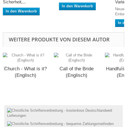
Sicherheit,...
Variati
In den Warenkorb
Neuauf
In den Warenkorb
Einban
In d
WEITERE PRODUKTE VON DIESEM AUTOR
Church - What is it?
Call of the Bride
Handfuls 
(Englisch)
(Englisch)
(Eng