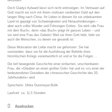
befunden!
Doch Gladys Aylward lässt sich nicht entmutigen. Im Vertrauen auf
Gott macht sie sich mit ihrem mühsam verdienten Geld auf den
langen Weg nach China. Ihr Leben in diesem für sie unbekannten
Land ist geprägt von Schwierigkeiten und Herausforderungen –
aber auch voller Wunder und Führungen Gottes. Sie wird »die Frau
mit dem Buch«, denn »das Buch« prägt ihr ganzes Leben – und
sie wird eine Frau des Gebets! Weil sie ihren Gott liebt, liebt sie
auch die Menschen, zu denen sie gesandt ist.
Diese Motivation der Liebe macht sie gehorsam: Sie hat
verstanden, dass sie für die Ausführung der Befehle ihres
himmlischen Königs verantwortlich ist und er für die Folgen ...
Die tief bewegende Geschichte einer einfachen, unscheinbaren
Frau, die »Glauben an einen großen Gott« hat und so »zu einer der
bedeutendsten Gestalten der chinesischen Geschichte des 20.
Jahrhunderts« wird.
Sprecherin: Ulrike Duinmeyer-Bolik
Laufzeit: ca. 11,5 Stunden
Ausdrucken