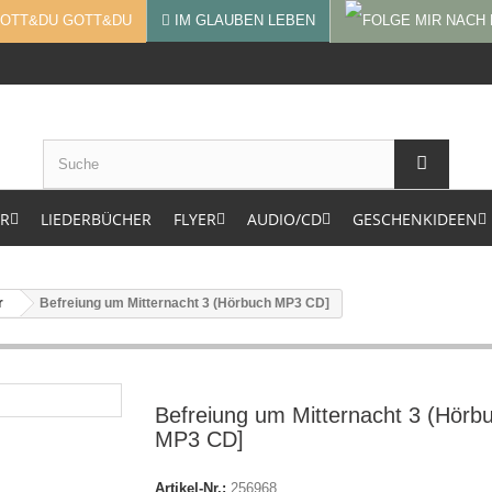
GOTT&DU
IM GLAUBEN LEBEN
ER
LIEDERBÜCHER
FLYER
AUDIO/CD
GESCHENKIDEEN
r
Befreiung um Mitternacht 3 (Hörbuch MP3 CD]
Befreiung um Mitternacht 3 (Hörb
MP3 CD]
Artikel-Nr.:
256968