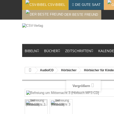
CSV-BIBEL
DIE GUTE SAAT
DER BESTE FREUND
BIBELN
BÜCHER
ZEITSCHRIFTEN
KALEND
Audio/CD
Hörbücher
Hörbücher für Kinde
Vergrößern