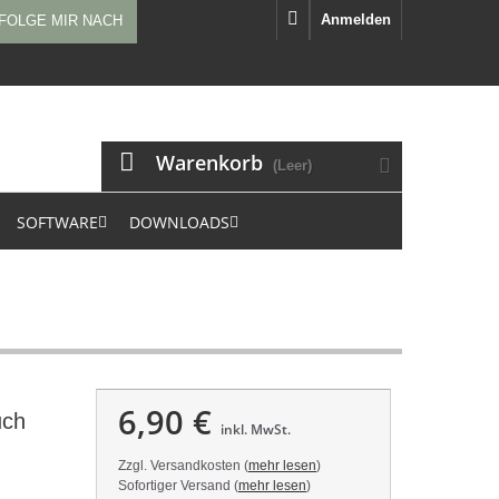
Anmelden
FOLGE MIR NACH
Warenkorb
(Leer)
SOFTWARE
DOWNLOADS
6,90 €
uch
inkl. MwSt.
Zzgl. Versandkosten (
mehr lesen
)
Sofortiger Versand (
mehr lesen
)