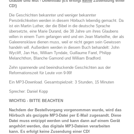
Glaube und Mut - Download (
Es erfolgt
keine
Zusendung einer
CD!)
Die Geschichten bekannter und weniger bekannter
Persönlichkeiten werden in diesem Hörbuch lebendig gemacht. Da
ist ein Martin Luther, der die Bibel in die deutsche Sprache
übersetzte, eine Marie Durand, die 38 Jahre um ihres Glaubens
willen in einem Turm gefangen wird und ein Jean Marteilhe, der als
Galeerensklave dienen muss, weil er nicht gegen sein Gewissen
handeln will. Außerdem werden in diesem Buch behandelt: John
Wycliff, Jan Hus, William Tyndale, Guillaume Farel, Philipp
Melanchthon, Blanche Gamond und William Bradford.
Zehn spannende und beeindruckende Geschichten aus der
Reformationszeit für Leute von 9-99!
Ein MP3-Download. Gesamtspielzeit: 3 Stunden, 15 Minuten
Sprecher: Daniel Kopp
WICHTIG - BITTE BEACHTEN
Nachdem der Bestellvorgang vorgenommen wurde, wird das
Hörbuch als gezippte MP3-Datei per E-Mail zugesandt. Diese
Datei muss entzippt werden und kann dann auf einem Gerät
angehört werden, das digitale MP3-Dateien verarbeiten
kann. Es erfolgt keine Zusendung einer CD!