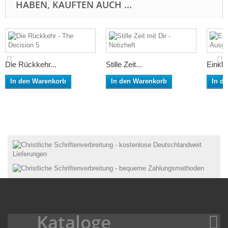
HABEN, KAUFTEN AUCH ...
Die Rückkehr...
Stille Zeit...
Einkla
In den Warenkorb
In den Warenkorb
In d
Kataloge